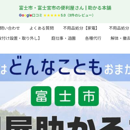
富士市・富士宮市の便利屋さん | 助かる本舗
G
o
o
g
l
e
口コミ
★★★★★
5.0（3件のレビュー）
問い合わせ
よくある質問
不用品処分【家電】
不用品処分
取付け設置・取り外し】
庭仕事・造園
各種代行
解体・撤