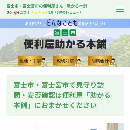
富士市・富士宮市の便利屋さん | 助かる本舗
G
o
o
g
l
e
口コミ
★★★★★
5.0（3件のレビュー）
富士市・富士宮市で見守り訪
問・安否確認は便利屋「助かる
本舗」におまかせください