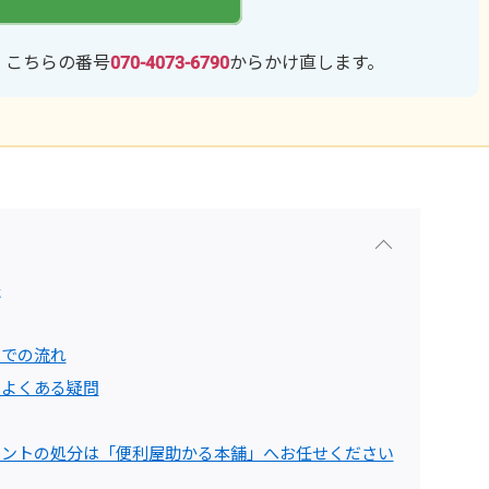
、こちらの番号
070-4073-6790
からかけ直します。
法
までの流れ
るよくある疑問
テントの処分は「便利屋助かる本舗」へお任せください