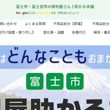
富士市・富士宮市の便利屋さん | 助かる本舗
G
o
o
g
l
e
口コミ
★★★★★
5.0（3件のレビュー）
問い合わせ
よくある質問
不用品処分【家電】
不用品処分
取付け設置・取り外し】
庭仕事・造園
各種代行
解体・撤