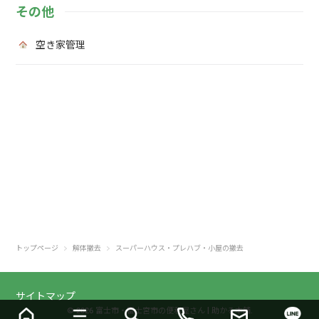
大量の不用品処分
片付け
おうちのトラブルや修理
【取付け設置・取り外し】
解体撤去
害虫・害獣駆除
その他
空き家管理