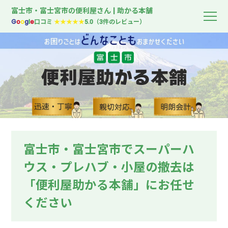
富士市・富士宮市の便利屋さん | 助かる本舗
G
o
o
g
l
e
口コミ
★★★★★
5.0（3件のレビュー）
富士市・富士宮市でスーパーハ
ウス・プレハブ・小屋の撤去は
「便利屋助かる本舗」にお任せ
ください