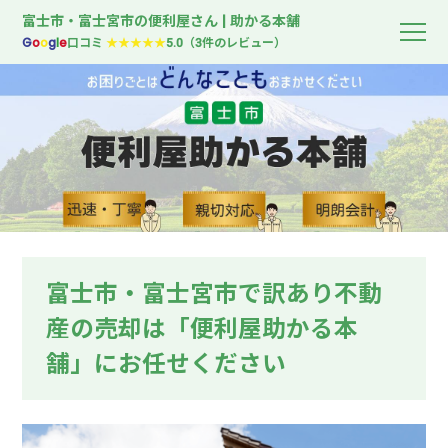
富士市・富士宮市の便利屋さん | 助かる本舗
G
o
o
g
l
e
口コミ
★★★★★
5.0（3件のレビュー）
富士市・富士宮市で訳あり不動
産の売却は「便利屋助かる本
舗」にお任せください