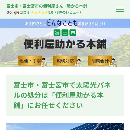
富士市・富士宮市の便利屋さん | 助かる本舗
G
o
o
g
l
e
口コミ
★★★★★
5.0（3件のレビュー）
富士市・富士宮市で太陽光パネ
ルの処分は「便利屋助かる本
舗」にお任せください