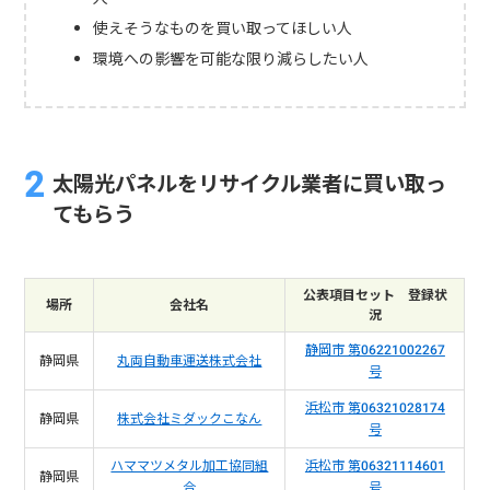
使えそうなものを買い取ってほしい人
環境への影響を可能な限り減らしたい人
太陽光パネルをリサイクル業者に買い取っ
てもらう
公表項目セット 登録状
場所
会社名
況
静岡市 第06221002267
静岡県
丸両自動車運送株式会社
号
浜松市 第06321028174
静岡県
株式会社ミダックこなん
号
ハママツメタル加工協同組
浜松市 第06321114601
静岡県
合
号