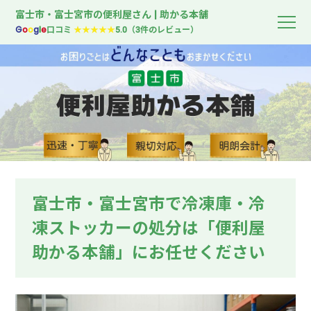
富士市・富士宮市の便利屋さん | 助かる本舗
G
o
o
g
l
e
口コミ
★★★★★
5.0（3件のレビュー）
富士市・富士宮市で冷凍庫・冷
凍ストッカーの処分は「便利屋
助かる本舗」にお任せください