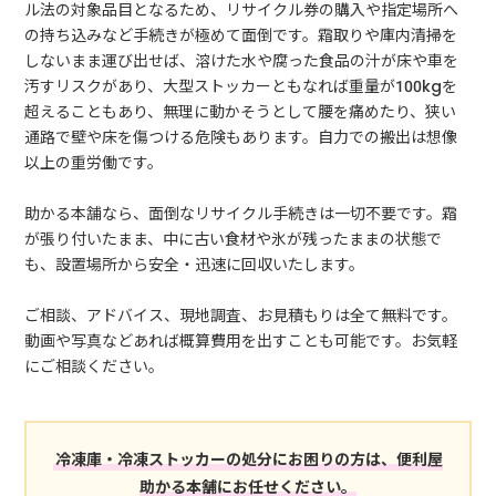
ル法の対象品目となるため、リサイクル券の購入や指定場所へ
の持ち込みなど手続きが極めて面倒です。霜取りや庫内清掃を
しないまま運び出せば、溶けた水や腐った食品の汁が床や車を
汚すリスクがあり、大型ストッカーともなれば重量が100kgを
超えることもあり、無理に動かそうとして腰を痛めたり、狭い
通路で壁や床を傷つける危険もあります。自力での搬出は想像
以上の重労働です。
助かる本舗なら、面倒なリサイクル手続きは一切不要です。霜
が張り付いたまま、中に古い食材や氷が残ったままの状態で
も、設置場所から安全・迅速に回収いたします。
ご相談、アドバイス、現地調査、お見積もりは全て無料です。
動画や写真などあれば概算費用を出すことも可能です。お気軽
にご相談ください。
冷凍庫・冷凍ストッカーの処分にお困りの方は、便利屋
助かる本舗にお任せください。