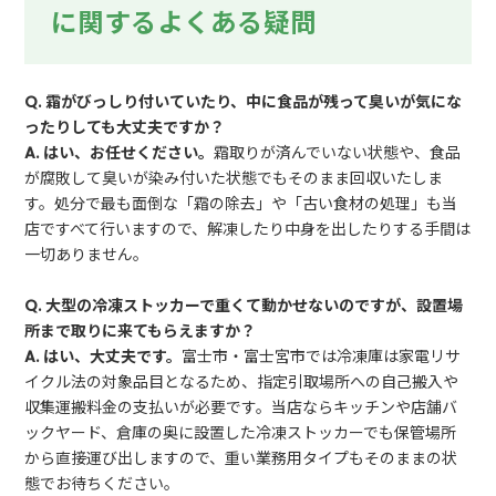
に関するよくある疑問
Q. 霜がびっしり付いていたり、中に食品が残って臭いが気にな
ったりしても大丈夫ですか？
A. はい、お任せください。
霜取りが済んでいない状態や、食品
が腐敗して臭いが染み付いた状態でもそのまま回収いたしま
す。処分で最も面倒な「霜の除去」や「古い食材の処理」も当
店ですべて行いますので、解凍したり中身を出したりする手間は
一切ありません。
Q. 大型の冷凍ストッカーで重くて動かせないのですが、設置場
所まで取りに来てもらえますか？
A. はい、大丈夫です。
富士市・富士宮市では冷凍庫は家電リサ
イクル法の対象品目となるため、指定引取場所への自己搬入や
収集運搬料金の支払いが必要です。当店ならキッチンや店舗バ
ックヤード、倉庫の奥に設置した冷凍ストッカーでも保管場所
から直接運び出しますので、重い業務用タイプもそのままの状
態でお待ちください。